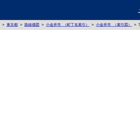
>
東京都
>
路線価図
>
小金井市 （町丁名索引）
>
小金井市 （索引図）
>