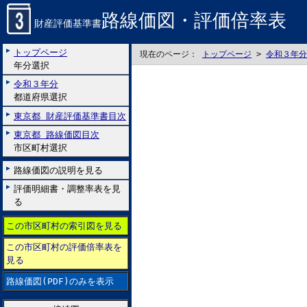
路線価図・評価倍率表
財産評価基準書
トップページ
現在のページ：
トップページ
>
令和３年分
年分選択
令和３年分
都道府県選択
東京都 財産評価基準書目次
東京都 路線価図目次
市区町村選択
路線価図の説明を見る
評価明細書・調整率表を見
る
この市区町村の索引図を見る
この市区町村の評価倍率表を
見る
路線価図(PDF)のみを表示