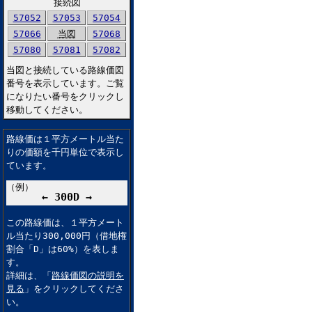
接続図
57052
57053
57054
57066
当図
57068
57080
57081
57082
当図と接続している路線価図
番号を表示しています。ご覧
になりたい番号をクリックし
移動してください。
路線価は１平方メートル当た
りの価額を千円単位で表示し
ています。
（例）
← 300D →
この路線価は、１平方メート
ル当たり300,000円（借地権
割合「D」は60%）を表しま
す。
詳細は、「
路線価図の説明を
見る
」をクリックしてくださ
い。