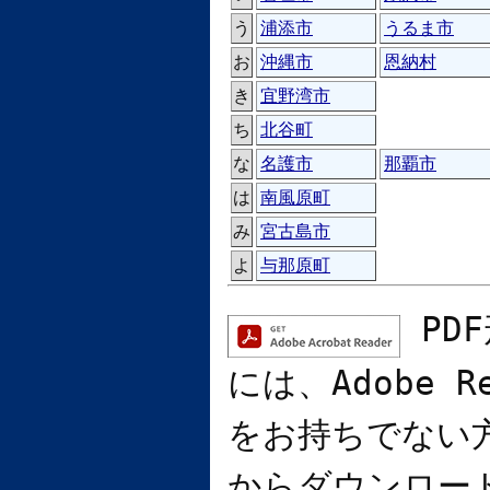
う
浦添市
うるま市
お
沖縄市
恩納村
き
宜野湾市
ち
北谷町
な
名護市
那覇市
は
南風原町
み
宮古島市
よ
与那原町
PD
には、
Adobe R
をお持ちでない
からダウンロー