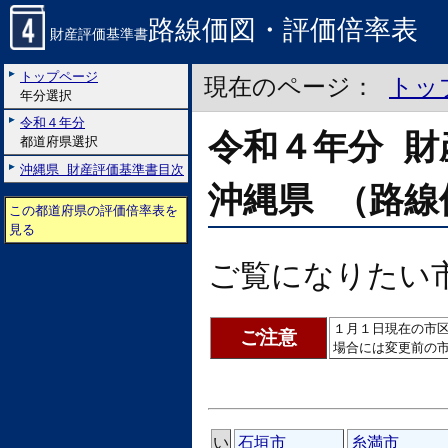
路線価図・評価倍率表
財産評価基準書
トップページ
現在のページ：
トッ
年分選択
令和４年分
令和４年分 財
都道府県選択
沖縄県 財産評価基準書目次
沖縄県 （路線
この都道府県の評価倍率表を
見る
ご覧になりたい
１月１日現在の市
ご注意
場合には変更前の
い
石垣市
糸満市