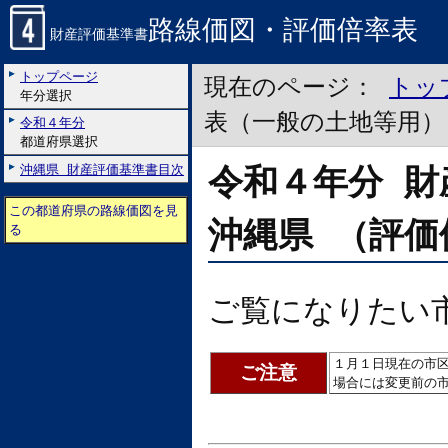
路線価図・評価倍率表
財産評価基準書
トップページ
現在のページ：
トッ
年分選択
表（一般の土地等用）
令和４年分
都道府県選択
令和４年分 財
沖縄県 財産評価基準書目次
この都道府県の路線価図を見
沖縄県 （評価
る
ご覧になりたい
１月１日現在の市
ご注意
場合には変更前の