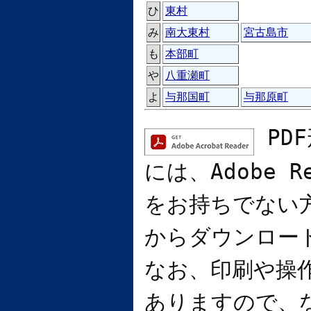
ひ
東村
み
南大東村
宮古島市
も
本部町
や
八重瀬町
よ
与那国町
与那原町
PD
には、
Adobe R
をお持ちでない
からダウンロー
なお、印刷や操
ありますので、