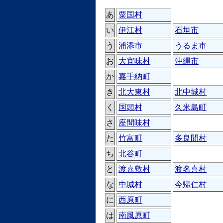
あ
粟国村
い
伊江村
石垣市
う
浦添市
うるま市
お
大宜味村
沖縄市
か
嘉手納町
き
北大東村
北中城村
く
国頭村
久米島町
さ
座間味村
た
竹富町
多良間村
ち
北谷町
と
渡嘉敷村
渡名喜村
な
中城村
今帰仁村
に
西原町
は
南風原町