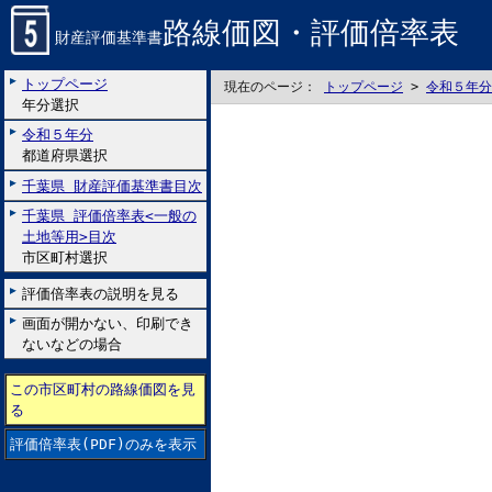
路線価図・評価倍率表
財産評価基準書
トップページ
現在のページ：
トップページ
>
令和５年分
年分選択
令和５年分
都道府県選択
千葉県 財産評価基準書目次
千葉県 評価倍率表<一般の
土地等用>目次
市区町村選択
評価倍率表の説明を見る
画面が開かない、印刷でき
ないなどの場合
この市区町村の路線価図を見
る
評価倍率表(PDF)のみを表示