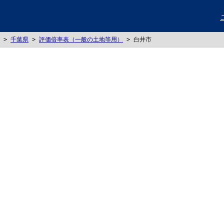
>
千葉県
>
評価倍率表（一般の土地等用）
>
白井市