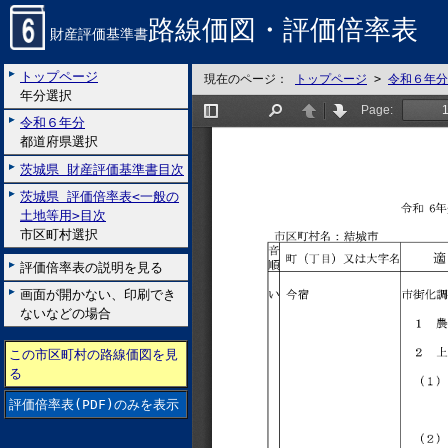
路線価図・評価倍率表
財産評価基準書
トップページ
現在のページ：
トップページ
>
令和６年分
年分選択
令和６年分
都道府県選択
茨城県 財産評価基準書目次
茨城県 評価倍率表<一般の
土地等用>目次
市区町村選択
評価倍率表の説明を見る
画面が開かない、印刷でき
ないなどの場合
この市区町村の路線価図を見
る
評価倍率表(PDF)のみを表示