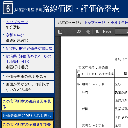
路線価図・評価倍率表
財産評価基準書
トップページ
現在のページ：
トップページ
>
令和６年分
年分選択
令和６年分
都道府県選択
新潟県 財産評価基準書目次
新潟県 評価倍率表<一般の
土地等用>目次
市区町村選択
評価倍率表の説明を見る
画面が開かない、印刷でき
ないなどの場合
この市区町村の路線価図を見
る
評価倍率表(PDF)のみを表示
この市区町村の令和６年能登