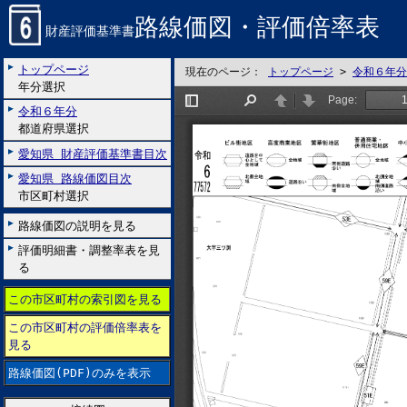
路線価図・評価倍率表
財産評価基準書
トップページ
現在のページ：
トップページ
>
令和６年分
年分選択
令和６年分
都道府県選択
愛知県 財産評価基準書目次
愛知県 路線価図目次
市区町村選択
路線価図の説明を見る
評価明細書・調整率表を見
る
この市区町村の索引図を見る
この市区町村の評価倍率表を
見る
路線価図(PDF)のみを表示