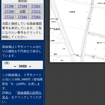
接続図
77706
77560
77561
77709
当図
77573
77712
77582
77583
当図と接続している路線価図
番号を表示しています。ご覧
になりたい番号をクリックし
移動してください。
路線価は１平方メートル当た
りの価額を千円単位で表示し
ています。
（例）
← 300D →
この路線価は、１平方メート
ル当たり300,000円（借地権
割合「D」は60%）を表しま
す。
詳細は、「
路線価図の説明を
見る
」をクリックしてくださ
い。