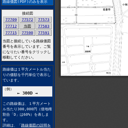
路線価図(PDF)のみを表示
接続図
77709
77572
77573
77712
当図
77583
77715
77590
77591
当図と接続している路線価図
番号を表示しています。ご覧
になりたい番号をクリックし
移動してください。
路線価は１平方メートル当た
りの価額を千円単位で表示し
ています。
（例）
← 300D →
この路線価は、１平方メート
ル当たり300,000円（借地権
割合「D」は60%）を表しま
す。
詳細は、「
路線価図の説明を