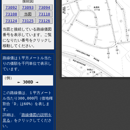
接続図
73092
73093
73094
73108
当図
73110
73124
73125
73126
当図と接続している路線価図
番号を表示しています。ご覧
になりたい番号をクリックし
移動してください。
路線価は１平方メートル当た
りの価額を千円単位で表示し
ています。
（例）
← 300D →
この路線価は、１平方メート
ル当たり300,000円（借地権
割合「D」は60%）を表しま
す。
詳細は、「
路線価図の説明を
見る
」をクリックしてくださ
い。