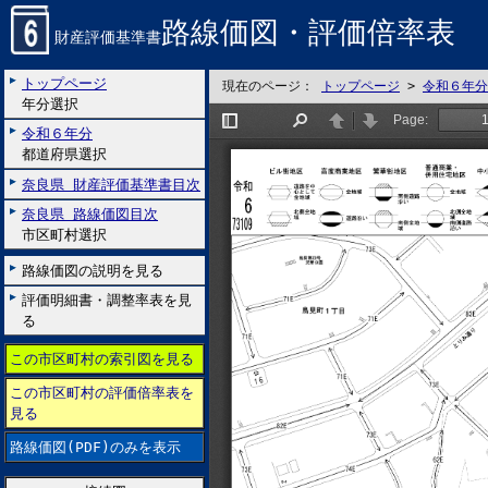
路線価図・評価倍率表
財産評価基準書
トップページ
現在のページ：
トップページ
>
令和６年分
年分選択
令和６年分
都道府県選択
奈良県 財産評価基準書目次
奈良県 路線価図目次
市区町村選択
路線価図の説明を見る
評価明細書・調整率表を見
る
この市区町村の索引図を見る
この市区町村の評価倍率表を
見る
路線価図(PDF)のみを表示