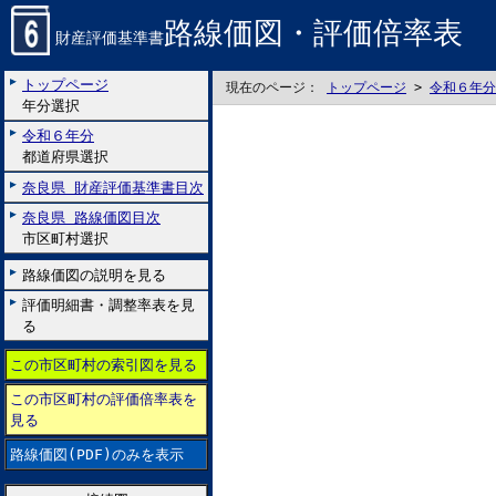
路線価図・評価倍率表
財産評価基準書
トップページ
現在のページ：
トップページ
>
令和６年分
年分選択
令和６年分
都道府県選択
奈良県 財産評価基準書目次
奈良県 路線価図目次
市区町村選択
路線価図の説明を見る
評価明細書・調整率表を見
る
この市区町村の索引図を見る
この市区町村の評価倍率表を
見る
路線価図(PDF)のみを表示