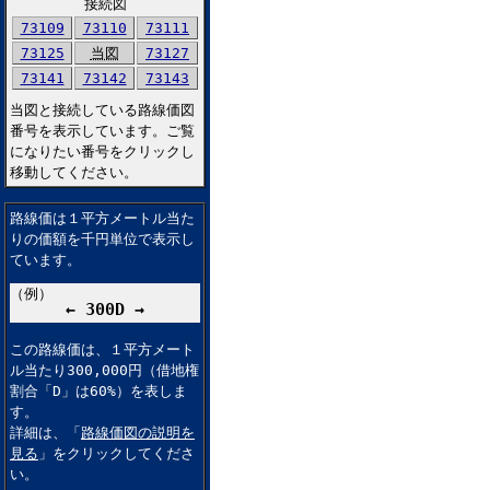
接続図
73109
73110
73111
73125
当図
73127
73141
73142
73143
当図と接続している路線価図
番号を表示しています。ご覧
になりたい番号をクリックし
移動してください。
路線価は１平方メートル当た
りの価額を千円単位で表示し
ています。
（例）
← 300D →
この路線価は、１平方メート
ル当たり300,000円（借地権
割合「D」は60%）を表しま
す。
詳細は、「
路線価図の説明を
見る
」をクリックしてくださ
い。