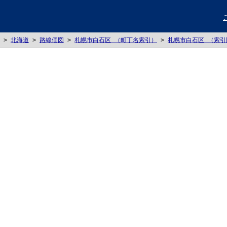
>
北海道
>
路線価図
>
札幌市白石区 （町丁名索引）
>
札幌市白石区 （索引