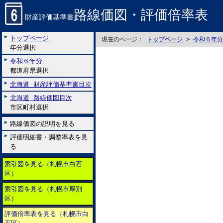
路線価図・評価倍率表
財産評価基準書
トップページ
現在のページ：
トップページ
>
令和６年分
年分選択
令和６年分
都道府県選択
北海道 財産評価基準書目次
北海道 路線価図目次
市区町村選択
路線価図の説明を見る
評価明細書・調整率表を見
る
索引図を見る（札幌市白石
区）
索引図を見る（札幌市厚別
区）
評価倍率表を見る（札幌市白