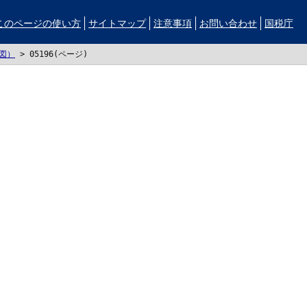
このページの使い方
サイトマップ
注意事項
お問い合わせ
国税庁
図）
>
05196(ページ)