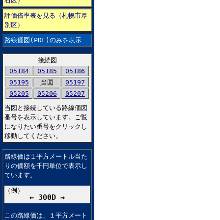
石区）
評価倍率表を見る（札幌市厚
別区）
路線価図(PDF)のみを表示
接続図
05184
05185
05186
05195
当図
05197
05205
05206
05207
当図と接続している路線価図
番号を表示しています。ご覧
になりたい番号をクリックし
移動してください。
路線価は１平方メートル当た
りの価額を千円単位で表示し
ています。
（例）
← 300D →
この路線価は、１平方メート