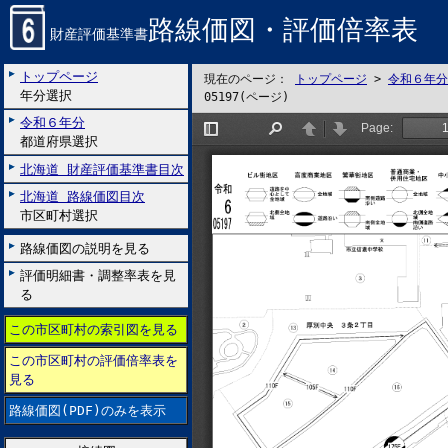
路線価図・評価倍率表
財産評価基準書
トップページ
現在のページ：
トップページ
>
令和６年分
年分選択
05197(ページ)
令和６年分
都道府県選択
北海道 財産評価基準書目次
北海道 路線価図目次
市区町村選択
路線価図の説明を見る
評価明細書・調整率表を見
る
この市区町村の索引図を見る
この市区町村の評価倍率表を
見る
路線価図(PDF)のみを表示