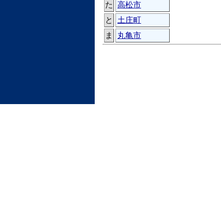
た
高松市
と
土庄町
ま
丸亀市