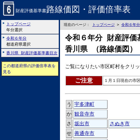
路線価図・評価倍率表
財産評価基準書
トップページ
現在のページ：
トップページ
>
令和６年分
年分選択
令和６年分 財産評価
令和６年分
都道府県選択
香川県 （路線価図）
香川県 財産評価基準書目次
この都道府県の評価倍率表を
ご覧になりたい市区町村をクリッ
見る
ご注意
１月１日現在の市
う
宇多津町
か
観音寺市
さ
坂出市
さぬき市
せ
善通寺市