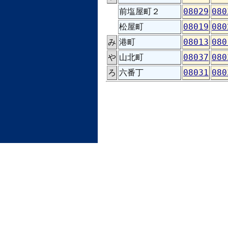
前塩屋町２
08029
080
松屋町
08019
080
み
港町
08013
080
や
山北町
08037
080
ろ
六番丁
08031
080