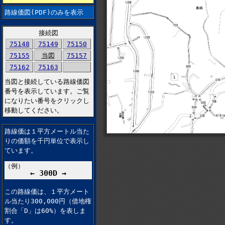
路線価図(PDF)のみを表示
接続図
75148
75149
75150
75155
当図
75157
75162
75163
当図と接続している路線価図
番号を表示しています。ご覧
になりたい番号をクリックし
移動してください。
路線価は１平方メートル当た
りの価額を千円単位で表示し
ています。
（例）
← 300D →
この路線価は、１平方メート
ル当たり300,000円（借地権
割合「D」は60%）を表しま
す。