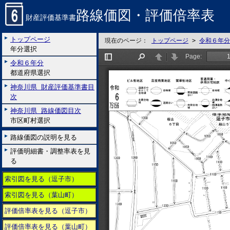
路線価図・評価倍率表
財産評価基準書
トップページ
現在のページ：
トップページ
>
令和６年分
年分選択
令和６年分
都道府県選択
神奈川県 財産評価基準書目
次
神奈川県 路線価図目次
市区町村選択
路線価図の説明を見る
評価明細書・調整率表を見
る
索引図を見る（逗子市）
索引図を見る（葉山町）
評価倍率表を見る（逗子市）
評価倍率表を見る（葉山町）