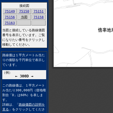
接続図
75149
75150
75151
75156
当図
75158
75163
当図と接続している路線価図
番号を表示しています。ご覧
になりたい番号をクリックし
移動してください。
路線価は１平方メートル当た
りの価額を千円単位で表示し
ています。
（例）
← 300D →
この路線価は、１平方メート
ル当たり300,000円（借地権
割合「D」は60%）を表しま
す。
詳細は、「
路線価図の説明を
見る
」をクリックしてくださ