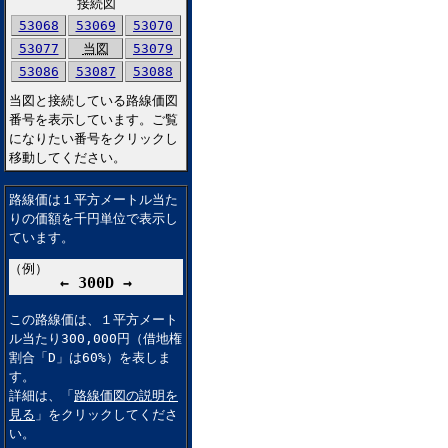
接続図
53068
53069
53070
53077
当図
53079
53086
53087
53088
当図と接続している路線価図
番号を表示しています。ご覧
になりたい番号をクリックし
移動してください。
路線価は１平方メートル当た
りの価額を千円単位で表示し
ています。
（例）
← 300D →
この路線価は、１平方メート
ル当たり300,000円（借地権
割合「D」は60%）を表しま
す。
詳細は、「
路線価図の説明を
見る
」をクリックしてくださ
い。