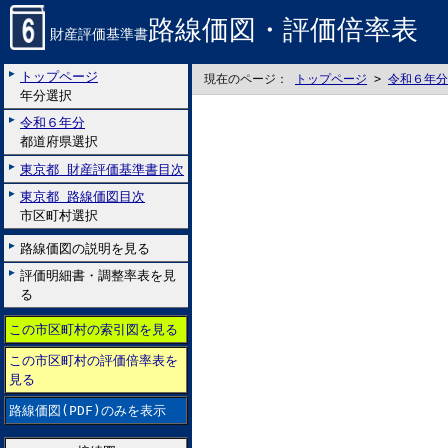
路線価図・評価倍率表
財産評価基準書
トップページ
現在のページ：
トップページ
>
令和６年分
年分選択
令和６年分
都道府県選択
東京都 財産評価基準書目次
東京都 路線価図目次
市区町村選択
路線価図の説明を見る
評価明細書・調整率表を見
る
この市区町村の索引図を見る
この市区町村の評価倍率表を
見る
路線価図(PDF)のみを表示