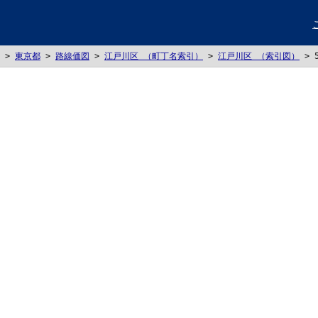
>
東京都
>
路線価図
>
江戸川区 （町丁名索引）
>
江戸川区 （索引図）
>