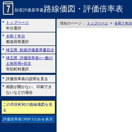
路線価図・評価倍率表
財産評価基準書
トップページ
現在のページ：
トップページ
>
令和７年分
年分選択
令和７年分
都道府県選択
埼玉県 財産評価基準書目次
埼玉県 評価倍率表<一般の
土地等用>目次
市区町村選択
評価倍率表の説明を見る
画面が開かない、印刷でき
ないなどの場合
この市区町村の路線価図を見
る
評価倍率表(PDF)のみを表示