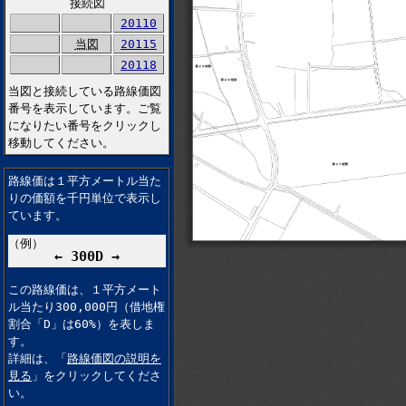
接続図
20110
当図
20115
20118
当図と接続している路線価図
番号を表示しています。ご覧
になりたい番号をクリックし
移動してください。
路線価は１平方メートル当た
りの価額を千円単位で表示し
ています。
（例）
← 300D →
この路線価は、１平方メート
ル当たり300,000円（借地権
割合「D」は60%）を表しま
す。
詳細は、「
路線価図の説明を
見る
」をクリックしてくださ
い。