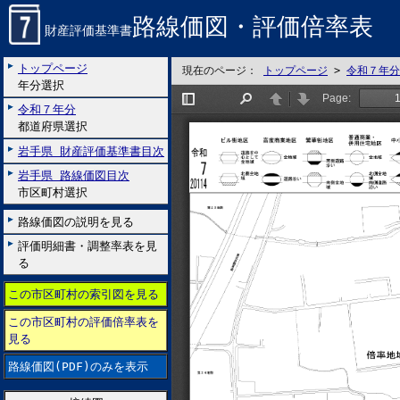
路線価図・評価倍率表
財産評価基準書
トップページ
現在のページ：
トップページ
>
令和７年分
年分選択
令和７年分
都道府県選択
岩手県 財産評価基準書目次
岩手県 路線価図目次
市区町村選択
路線価図の説明を見る
評価明細書・調整率表を見
る
この市区町村の索引図を見る
この市区町村の評価倍率表を
見る
路線価図(PDF)のみを表示