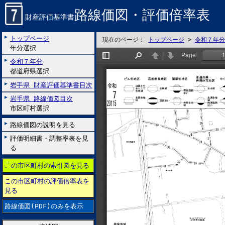
路線価図・評価倍率表
財産評価基準書
トップページ
現在のページ：
トップページ
>
令和７年分
年分選択
令和７年分
都道府県選択
岩手県 財産評価基準書目次
岩手県 路線価図目次
市区町村選択
路線価図の説明を見る
評価明細書・調整率表を見
る
この市区町村の索引図を見る
この市区町村の評価倍率表を
見る
路線価図(PDF)のみを表示