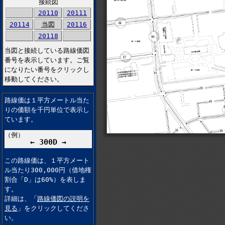
接続図
20110
20111
20114
当図
20116
20118
当図と接続している路線価図
番号を表示しています。ご覧
になりたい番号をクリックし
移動してください。
路線価は１平方メートル当た
りの価額を千円単位で表示し
ています。
（例）
← 300D →
この路線価は、１平方メート
ル当たり300,000円（借地権
割合「D」は60%）を表しま
す。
詳細は、「
路線価図の説明を
見る
」をクリックしてくださ
い。