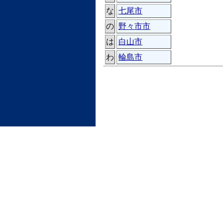
な
七尾市
の
野々市市
は
白山市
わ
輪島市