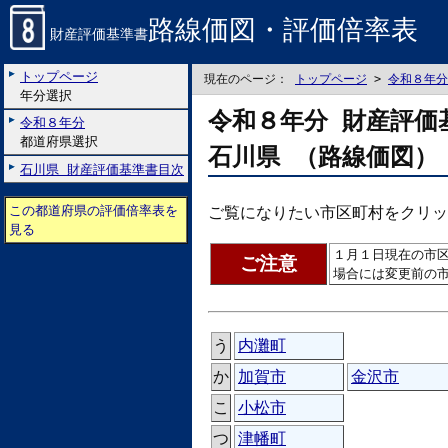
路線価図・評価倍率表
財産評価基準書
トップページ
現在のページ：
トップページ
>
令和８年分
年分選択
令和８年分 財産評価
令和８年分
都道府県選択
石川県 （路線価図）
石川県 財産評価基準書目次
この都道府県の評価倍率表を
ご覧になりたい市区町村をクリッ
見る
１月１日現在の市
ご注意
場合には変更前の
う
内灘町
か
加賀市
金沢市
こ
小松市
つ
津幡町