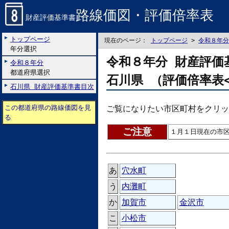
路線価図・評価倍率表
財産評価基準書
トップページ
現在のページ：
トップページ
>
令和８年分
年分選択
令和８年分 財産評価
令和８年分
都道府県選択
石川県 （評価倍率表
石川県 財産評価基準書目次
この都道府県の路線価図を見
ご覧になりたい市区町村をクリッ
る
ご注意
１月１日現在の市
あ
穴水町
う
内灘町
か
加賀市
金沢市
こ
小松市