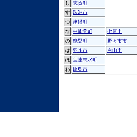
し
志賀町
す
珠洲市
つ
津幡町
な
中能登町
七尾市
の
能登町
野々市市
は
羽咋市
白山市
ほ
宝達志水町
わ
輪島市