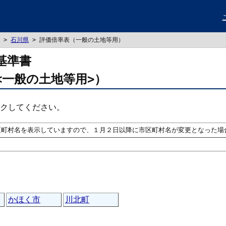
>
石川県
> 評価倍率表（一般の土地等用）
基準書
<一般の土地等用>）
クしてください。
区町村名を表示していますので、１月２日以降に市区町村名が変更となった場
かほく市
川北町