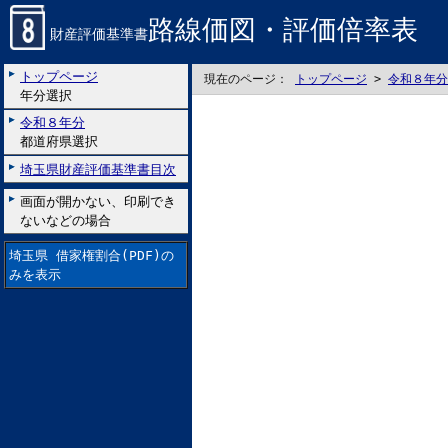
路線価図・評価倍率表
財産評価基準書
トップページ
現在のページ：
トップページ
>
令和８年分
年分選択
令和８年分
都道府県選択
埼玉県財産評価基準書目次
画面が開かない、印刷でき
ないなどの場合
埼玉県 借家権割合(PDF)の
みを表示