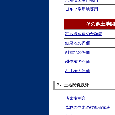
ゴルフ場用地等用
その他土地関
宅地造成費の金額表
鉱泉地の評価
雑種地の評価
耕作権の評価
占用権の評価
2. 土地関係以外
借家権割合
森林の立木の標準価額表