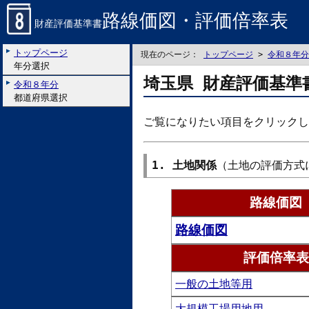
路線価図・評価倍率表
財産評価基準書
トップページ
現在のページ：
トップページ
>
令和８年分
年分選択
埼玉県 財産評価基準
令和８年分
都道府県選択
ご覧になりたい項目をクリックし
1. 土地関係
（土地の評価方式
路線価図
路線価図
評価倍率表
一般の土地等用
大規模工場用地用