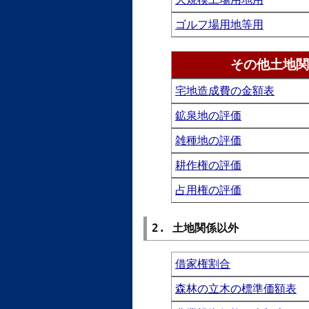
ゴルフ場用地等用
その他土地関
宅地造成費の金額表
鉱泉地の評価
雑種地の評価
耕作権の評価
占用権の評価
2. 土地関係以外
借家権割合
森林の立木の標準価額表