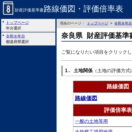
路線価図・評価倍率表
財産評価基準書
トップページ
現在のページ：
トップページ
>
令和８年分
年分選択
奈良県 財産評価基準
令和８年分
都道府県選択
ご覧になりたい項目をクリックし
1. 土地関係
（土地の評価方式
路線価図
路線価図
評価倍率表
一般の土地等用
大規模工場用地用