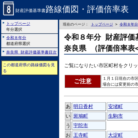
路線価図・評価倍率表
財産評価基準書
トップページ
現在のページ：
トップページ
>
令和８年分
年分選択
令和８年分 財産評価
令和８年分
都道府県選択
奈良県 （評価倍率表
奈良県 財産評価基準書目次
この都道府県の路線価図を見
ご覧になりたい市区町村をクリッ
る
１月１日現在の市
ご注意
場合には変更前の
あ
明日香村
安堵町
い
斑鳩町
生駒市
う
宇陀市
お
王寺町
大淀町