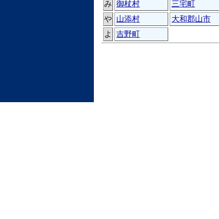
み
御杖村
三宅町
や
山添村
大和郡山市
よ
吉野町