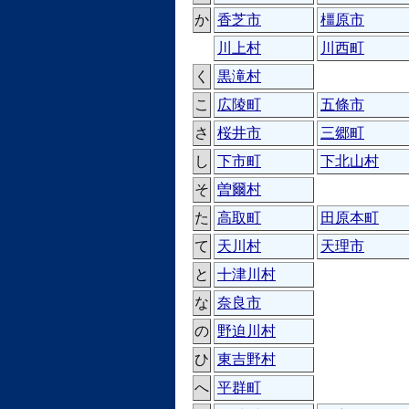
か
香芝市
橿原市
川上村
川西町
く
黒滝村
こ
広陵町
五條市
さ
桜井市
三郷町
し
下市町
下北山村
そ
曽爾村
た
高取町
田原本町
て
天川村
天理市
と
十津川村
な
奈良市
の
野迫川村
ひ
東吉野村
へ
平群町