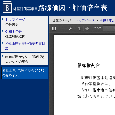
路線価図・評価倍率表
財産評価基準書
トップページ
現在のページ：
トップページ
>
令和８年分
年分選択
令和８年分
都道府県選択
和歌山県財産評価基準書目
次
画面が開かない、印刷でき
ないなどの場合
和歌山県 借家権割合(PDF)
のみを表示