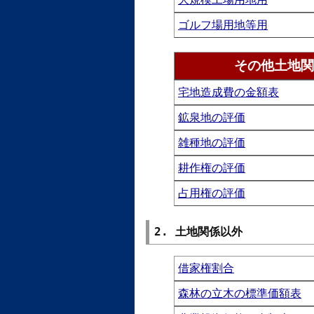
ゴルフ場用地等用
その他土地関
宅地造成費の金額表
鉱泉地の評価
雑種地の評価
耕作権の評価
占用権の評価
2. 土地関係以外
借家権割合
森林の立木の標準価額表