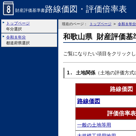
路線価図・評価倍率表
財産評価基準書
トップページ
現在のページ：
トップページ
>
令和８年分
年分選択
和歌山県 財産評価基
令和８年分
都道府県選択
ご覧になりたい項目をクリックし
1. 土地関係
（土地の評価方式
路線価図
路線価図
評価倍率表
一般の土地等用
大規模工場用地用