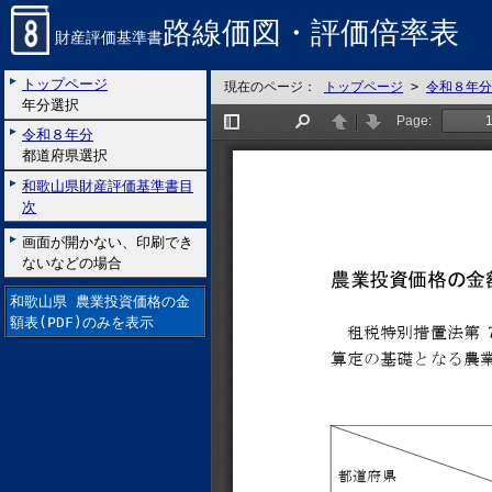
路線価図・評価倍率表
財産評価基準書
トップページ
現在のページ：
トップページ
>
令和８年分
年分選択
令和８年分
都道府県選択
和歌山県財産評価基準書目
次
画面が開かない、印刷でき
ないなどの場合
和歌山県 農業投資価格の金
額表(PDF)のみを表示