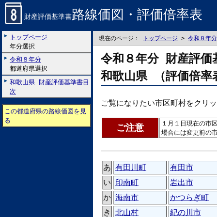
路線価図・評価倍率表
財産評価基準書
トップページ
現在のページ：
トップページ
>
令和８年分
年分選択
令和８年分 財産評価
令和８年分
都道府県選択
和歌山県 （評価倍率
和歌山県 財産評価基準書目
次
ご覧になりたい市区町村をクリッ
この都道府県の路線価図を見
る
１月１日現在の市
ご注意
場合には変更前の
あ
有田川町
有田市
い
印南町
岩出市
か
海南市
かつらぎ町
き
北山村
紀の川市