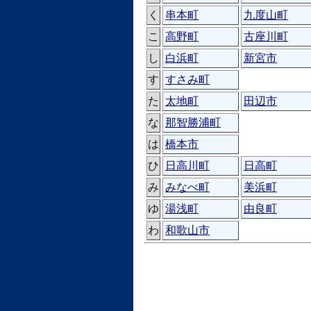
く
串本町
九度山町
こ
高野町
古座川町
し
白浜町
新宮市
す
すさみ町
た
太地町
田辺市
な
那智勝浦町
は
橋本市
ひ
日高川町
日高町
み
みなべ町
美浜町
ゆ
湯浅町
由良町
わ
和歌山市