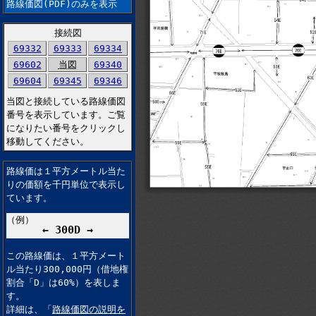
路線価図(PDF)のみを表示
接続図
69332
69333
69334
69602
当図
69340
69604
69345
69346
当図と接続している路線価図
番号を表示しています。ご覧
になりたい番号をクリックし
移動してください。
路線価は１平方メートル当た
りの価額を千円単位で表示し
ています。
（例）
← 300D →
この路線価は、１平方メート
ル当たり300,000円（借地権
割合「D」は60%）を表しま
す。
詳細は、「
路線価図の説明を