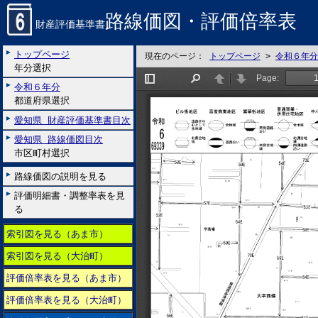
路線価図・評価倍率表
財産評価基準書
トップページ
現在のページ：
トップページ
>
令和６年分
年分選択
令和６年分
都道府県選択
愛知県 財産評価基準書目次
愛知県 路線価図目次
市区町村選択
路線価図の説明を見る
評価明細書・調整率表を見
る
索引図を見る（あま市）
索引図を見る（大治町）
評価倍率表を見る（あま市）
評価倍率表を見る（大治町）