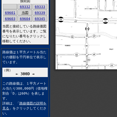
接続図
69332
69333
69601
当図
69339
69603
69604
69345
当図と接続している路線価図
番号を表示しています。ご覧
になりたい番号をクリックし
移動してください。
路線価は１平方メートル当た
りの価額を千円単位で表示し
ています。
（例）
← 300D →
この路線価は、１平方メート
ル当たり300,000円（借地権
割合「D」は60%）を表しま
す。
詳細は、「
路線価図の説明を
見る
」をクリックしてくださ
い。