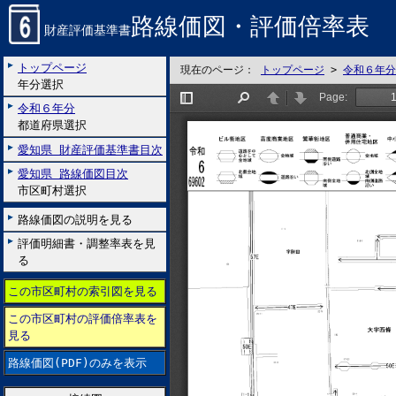
路線価図・評価倍率表
財産評価基準書
トップページ
現在のページ：
トップページ
>
令和６年分
年分選択
令和６年分
都道府県選択
愛知県 財産評価基準書目次
愛知県 路線価図目次
市区町村選択
路線価図の説明を見る
評価明細書・調整率表を見
る
この市区町村の索引図を見る
この市区町村の評価倍率表を
見る
路線価図(PDF)のみを表示