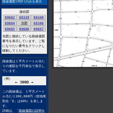
路線価図(PDF)のみを表示
接続図
69602
69339
69340
69604
当図
69346
69605
69606
69607
当図と接続している路線価図
番号を表示しています。ご覧
になりたい番号をクリックし
移動してください。
路線価は１平方メートル当た
りの価額を千円単位で表示し
ています。
（例）
← 300D →
この路線価は、１平方メート
ル当たり300,000円（借地権
割合「D」は60%）を表しま
す。
詳細は、「
路線価図の説明を