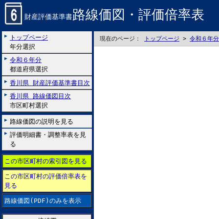
路線価図・評価倍率表
財産評価基準書
トップページ
現在のページ：
トップページ
>
令和６年分
年分選択
令和６年分
都道府県選択
香川県 財産評価基準書目次
香川県 路線価図目次
市区町村選択
路線価図の説明を見る
評価明細書・調整率表を見
る
この市区町村の索引図を見る
この市区町村の評価倍率表を
見る
路線価図(PDF)のみを表示