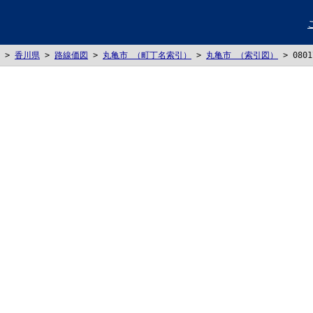
>
香川県
>
路線価図
>
丸亀市 （町丁名索引）
>
丸亀市 （索引図）
>
080