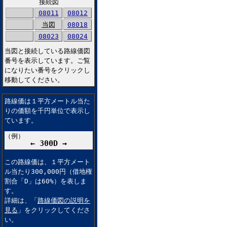
接続図
08011
08012
当図
08018
08023
08024
当図と接続している路線価図
番号を表示しています。ご覧
になりたい番号をクリックし
移動してください。
路線価は１平方メートル当た
りの価額を千円単位で表示し
ています。
（例）
← 300D →
この路線価は、１平方メート
ル当たり300,000円（借地権
割合「D」は60%）を表しま
す。
詳細は、「
路線価図の説明を
見る
」をクリックしてくださ
い。