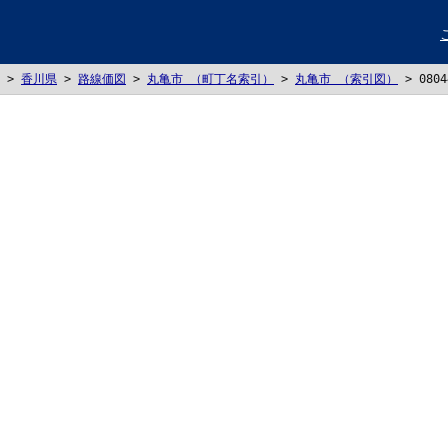
>
香川県
>
路線価図
>
丸亀市 （町丁名索引）
>
丸亀市 （索引図）
>
080