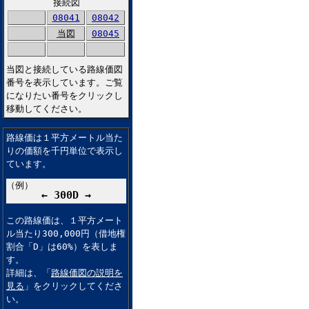
接続図
08041
08042
当図
08045
当図と接続している路線価図
番号を表示しています。ご覧
になりたい番号をクリックし
移動してください。
路線価は１平方メートル当た
りの価額を千円単位で表示し
ています。
（例）
← 300D →
この路線価は、１平方メート
ル当たり300,000円（借地権
割合「D」は60%）を表しま
す。
詳細は、「
路線価図の説明を
見る
」をクリックしてくださ
い。