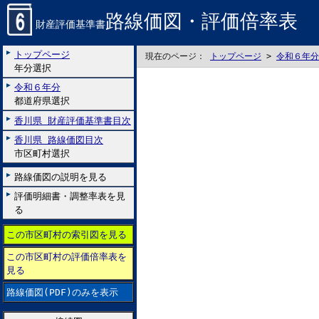
路線価図・評価倍率表
財産評価基準書
トップページ
現在のページ：
トップページ
>
令和６年分
年分選択
令和６年分
都道府県選択
香川県 財産評価基準書目次
香川県 路線価図目次
市区町村選択
路線価図の説明を見る
評価明細書・調整率表を見
る
この市区町村の索引図を見る
この市区町村の評価倍率表を
見る
路線価図(PDF)のみを表示