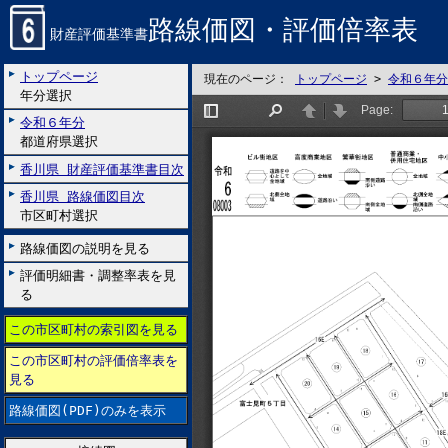
路線価図・評価倍率表
財産評価基準書
トップページ
現在のページ：
トップページ
>
令和６年分
年分選択
令和６年分
都道府県選択
香川県 財産評価基準書目次
香川県 路線価図目次
市区町村選択
路線価図の説明を見る
評価明細書・調整率表を見
る
この市区町村の索引図を見る
この市区町村の評価倍率表を
見る
路線価図(PDF)のみを表示