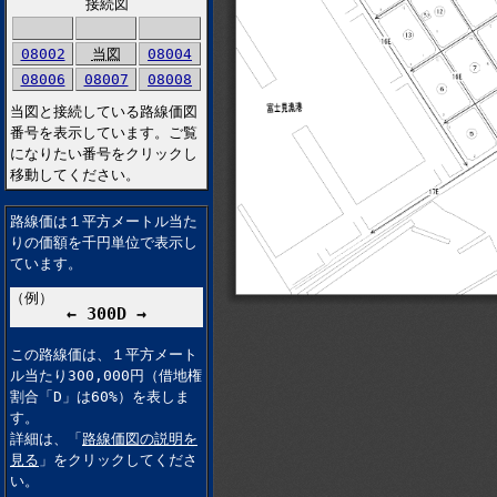
接続図
08002
当図
08004
08006
08007
08008
当図と接続している路線価図
番号を表示しています。ご覧
になりたい番号をクリックし
移動してください。
路線価は１平方メートル当た
りの価額を千円単位で表示し
ています。
（例）
← 300D →
この路線価は、１平方メート
ル当たり300,000円（借地権
割合「D」は60%）を表しま
す。
詳細は、「
路線価図の説明を
見る
」をクリックしてくださ
い。