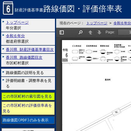
路線価図・評価倍率表
財産評価基準書
トップページ
現在のページ：
トップページ
>
令和６年分
年分選択
令和６年分
都道府県選択
香川県 財産評価基準書目次
香川県 路線価図目次
市区町村選択
路線価図の説明を見る
評価明細書・調整率表を見
る
この市区町村の索引図を見る
この市区町村の評価倍率表を
見る
路線価図(PDF)のみを表示