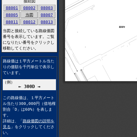
接続図
08001
08002
08003
08005
当図
08007
08011
08012
08013
当図と接続している路線価図
番号を表示しています。ご覧
になりたい番号をクリックし
移動してください。
路線価は１平方メートル当た
りの価額を千円単位で表示し
ています。
（例）
← 300D →
この路線価は、１平方メート
ル当たり300,000円（借地権
割合「D」は60%）を表しま
す。
詳細は、「
路線価図の説明を
見る
」をクリックしてくださ
い。